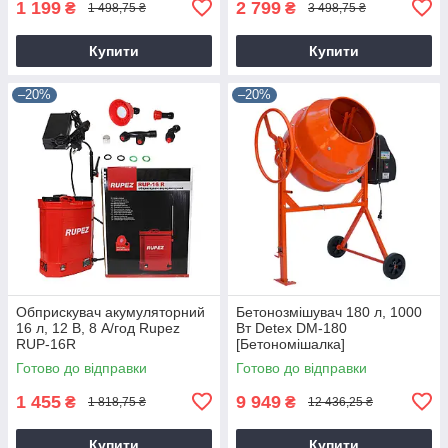
1 199
2 799
₴
₴
1 498,75 ₴
3 498,75 ₴
Купити
Купити
–20%
–20%
Обприскувач акумуляторний
Бетонозмішувач 180 л, 1000
16 л, 12 В, 8 А/год Rupez
Вт Detex DM-180
RUP-16R
[Бетономішалка]
Готово до відправки
Готово до відправки
1 455
9 949
₴
₴
1 818,75 ₴
12 436,25 ₴
Купити
Купити