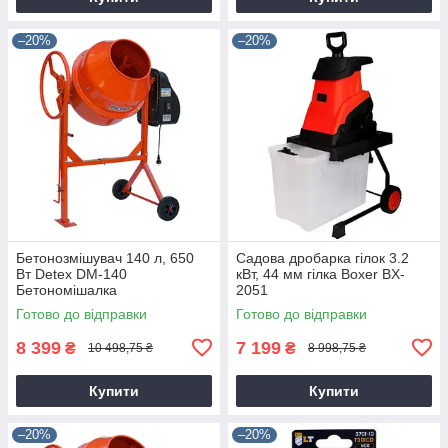
–20%
–20%
Бетонозмішувач 140 л, 650
Садова дробарка гілок 3.2
Вт Detex DM-140
кВт, 44 мм гілка Boxer BX-
Бетономішалка
2051
Готово до відправки
Готово до відправки
8 399
7 199
₴
₴
10 498,75 ₴
8 998,75 ₴
Купити
Купити
–20%
–20%