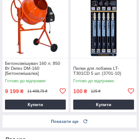
Бетонозмішувач 160 л, 850
Вт Detex DM-160
Пилки для лобзика LT-
[Бетономішалка]
T301CD 5 шт. (3701-10)
Готово до відправки
Готово до відправки
9 199
100
₴
₴
11 498,75 ₴
125 ₴
Купити
Купити
Показати ще