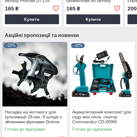
бетону Procraft DT125
сегментний по бетону
стал
Procraft DC125
10 ш
165
165
200
₴
₴
CD1
Купити
Купити
Акційні пропозиції та новинки
–20%
–20%
Насадка на мотокосу для
Акумуляторний комплект для
культивації 28 мм, 9 шліців з
саду міні пила, сікатор
зйомними фрезами Dolmar
Commandoz CD-009M
9T28
Готово до відправки
Готово до відправки