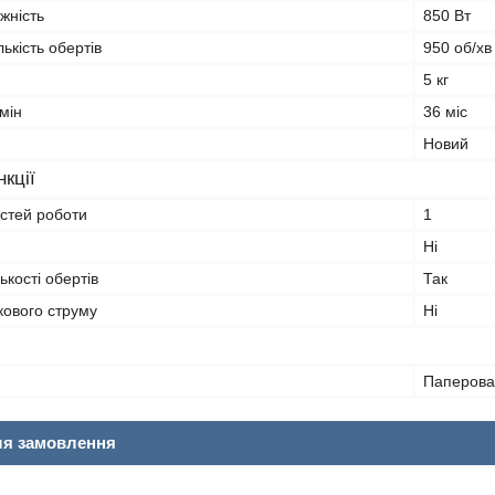
жність
850 Вт
ькість обертів
950 об/хв
5 кг
мін
36 міс
Новий
кції
остей роботи
1
Ні
ькості обертів
Так
ового струму
Ні
Паперова
ля замовлення