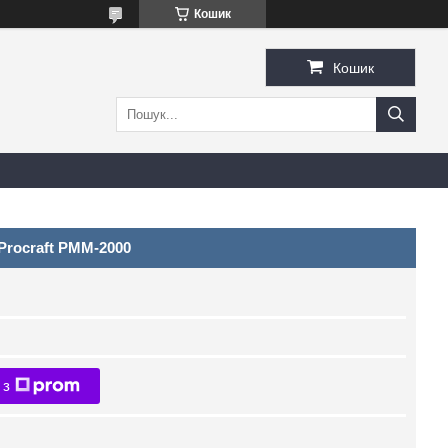
Кошик
Кошик
Procraft PMM-2000
 з