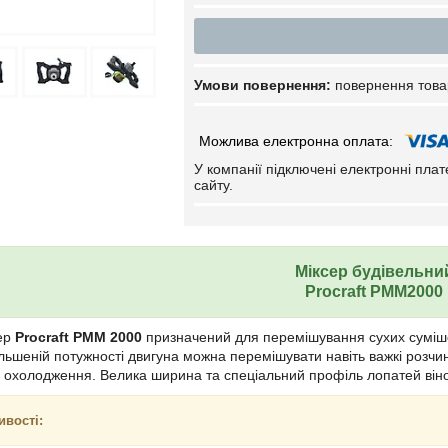
повернення това
У компанії підключені електронні пла
сайту.
Міксер будівельни
Procraft PMM2000
сер
Procraft PMM 2000
призначений для перемішування сухих суміше
більшеній потужності двигуна можна перемішувати навіть важкі розч
е охолодження. Велика ширина та спеціальний профіль лопатей ві
ивості: