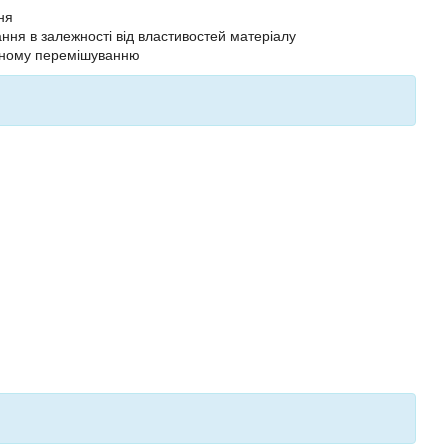
ня
ня в залежності від властивостей матеріалу
ивному перемішуванню