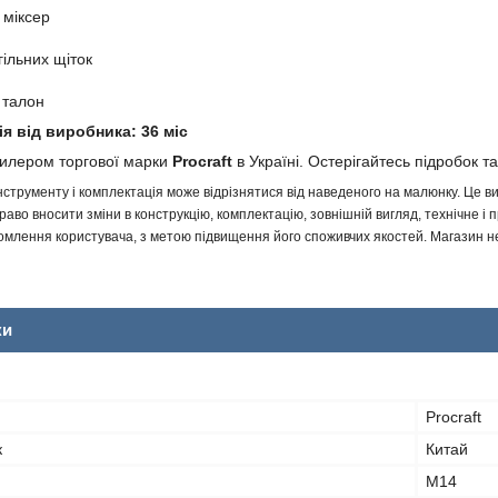
 міксер
гільних щіток
 талон
ія від виробника: 36 міс
дилером торгової марки
Procraft
в Україні. Остерігайтесь підробок та
інструменту і комплектація може відрізнятися від наведеного на малюнку. Це
аво вносити зміни в конструкцію, комплектацію, зовнішній вигляд, технічне і 
млення користувача, з метою підвищення його споживчих якостей. Магазин не 
ки
Procraft
к
Китай
M14