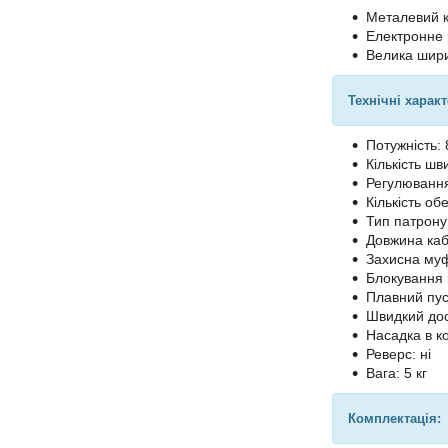
Металевий к
Електронне 
Велика шири
Технічні харак
Потужність: 
Кількість шв
Регулювання
Кількість обе
Тип патрону
Довжина каб
Захисна муф
Блокування 
Плавний пуск
Швидкий дос
Насадка в ко
Реверс: ні
Вага: 5 кг
Комплектація: