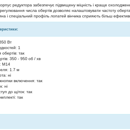
орпус редуктора забезпечує підвищену міцність і краще охолоджен
регулювання числа обертів дозволяє налаштовувати частоту обертан
на і спеціальний профіль лопатей вінчика сприяють більш ефект
теристики:
850 Вт
идкостей: 1
 обертів: так
ртів: 350 - 950 об / хв
: М14
еля: 1.7 м
та: ні
кнопки включення: так
: ні
туп до щіток: так
мплекті: так