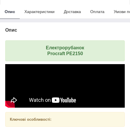
Опис
Характеристики
Доставка
Оплата
Умови п
Опис
Електрорубанок
Procraft PE2150
Ключові особливості: