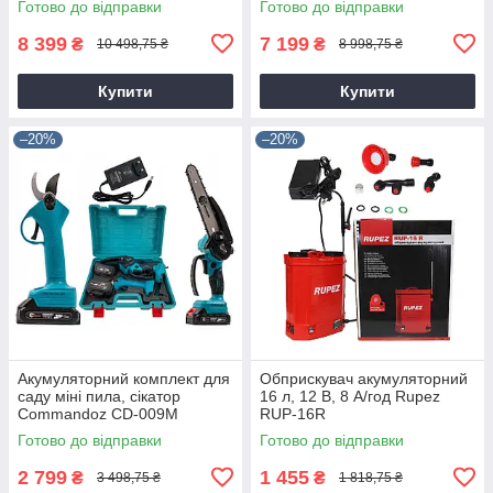
Готово до відправки
Готово до відправки
8 399
7 199
₴
₴
10 498,75 ₴
8 998,75 ₴
Купити
Купити
–20%
–20%
Акумуляторний комплект для
Обприскувач акумуляторний
саду міні пила, сікатор
16 л, 12 В, 8 А/год Rupez
Commandoz CD-009M
RUP-16R
Готово до відправки
Готово до відправки
2 799
1 455
₴
₴
3 498,75 ₴
1 818,75 ₴