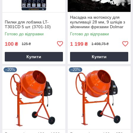
Насадка на мотокосу для
Пилки для лобзика LT-
культивації 28 мм, 9 шліців з
T301CD 5 шт. (3701-10)
зйомними фрезами Dolmar
9T28
Готово до відправки
Готово до відправки
100
1 199
₴
₴
125 ₴
1 498,75 ₴
Купити
Купити
–20%
–20%