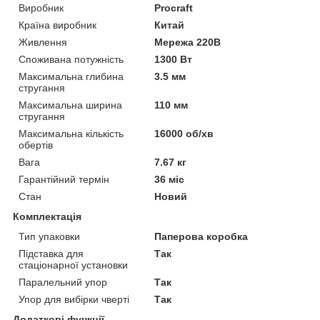
Виробник
Procraft
Країна виробник
Китай
Живлення
Мережа 220В
Споживана потужність
1300 Вт
Максимальна глибина
3.5 мм
стругання
Максимальна ширина
110 мм
стругання
Максимальна кількість
16000 об/хв
обертів
Вага
7.67 кг
Гарантійний термін
36 міс
Стан
Новий
Комплектація
Тип упаковки
Паперова коробка
Підставка для
Так
стаціонарної установки
Паралельний упор
Так
Упор для вибірки чверті
Так
Додаткові функції