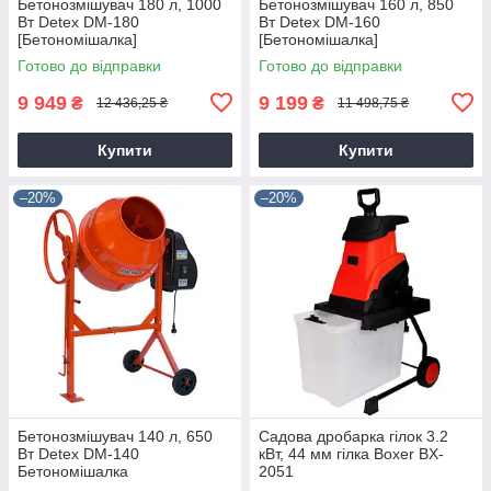
Бетонозмішувач 180 л, 1000
Бетонозмішувач 160 л, 850
Вт Detex DM-180
Вт Detex DM-160
[Бетономішалка]
[Бетономішалка]
Готово до відправки
Готово до відправки
9 949
9 199
₴
₴
12 436,25 ₴
11 498,75 ₴
Купити
Купити
–20%
–20%
Бетонозмішувач 140 л, 650
Садова дробарка гілок 3.2
Вт Detex DM-140
кВт, 44 мм гілка Boxer BX-
Бетономішалка
2051