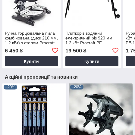
Ручна торцювальна пила
Плиткоріз водяний
Руба
комбінована (диск 210 мм,
електричний різ 920 мм,
кВт,
1.2 кВт) з столом Procraft
1.2 кВт Procraft PF
PE-
CMS21
920/230 підлоговий
6 450
19 500
1 7
₴
₴
Купити
Купити
Акційні пропозиції та новинки
–20%
–20%