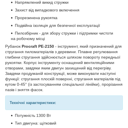
Напрямлений викид стружки
Захист від випадкового включення
Прорезинена рукоятка
Подвійна ізоляція для безпечної експлуатації
Пилозбірник - для збору стружки і підтримки чистоти
на робочому місці
Рубанок
Procraft PE-2150
- інструмент, який призначений для
стругання пиломатеріалів з деревини. Плавне регулювання
глибини стругання здійснюється шляхом повороту передньої
рукоятки. Корпус інструменту оснащений вентиляційними
отворами, завдяки яким двигун захищений від перегріву.
Завдяки продуманій конструкції, може виконувати наступні
функції: стругання плоскій поверхні, стругання матеріалів під
кутом 0-45° (із застосуванням спеціальної лінійки), прорізання
пазів і зняття фасок.
Технічні характеристики:
Потужність 1300 Вт
Тип двигуна: щітковий