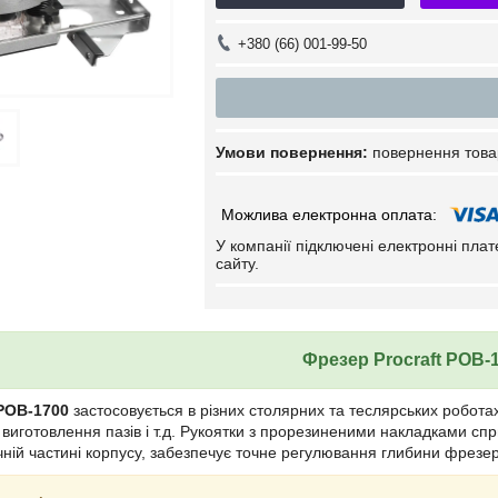
+380 (66) 001-99-50
повернення това
У компанії підключені електронні пла
сайту.
Фрезер Procraft POB-
 POB-1700
застосовується в різних столярних та теслярських роботах
я виготовлення пазів і т.д. Рукоятки з прорезиненими накладками сп
чній частині корпусу, забезпечує точне регулювання глибини фрезе