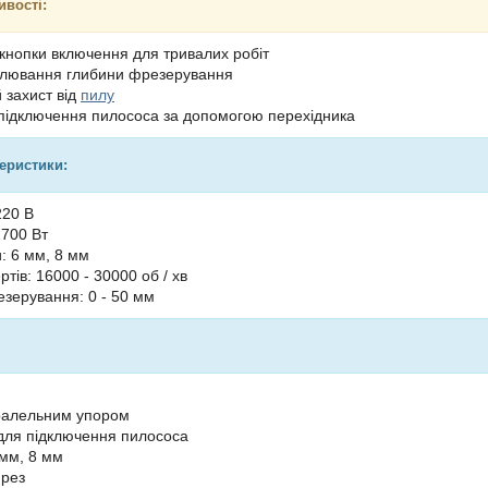
ивості:
кнопки включення для тривалих робіт
улювання глибини фрезерування
захист від
пилу
підключення пилососа за допомогою перехідника
теристики:
220 В
1700 Вт
: 6 мм, 8 мм
ертів: 16000 - 30000 об / хв
зерування: 0 - 50 мм
аралельним упором
для підключення пилососа
 мм, 8 мм
фрез