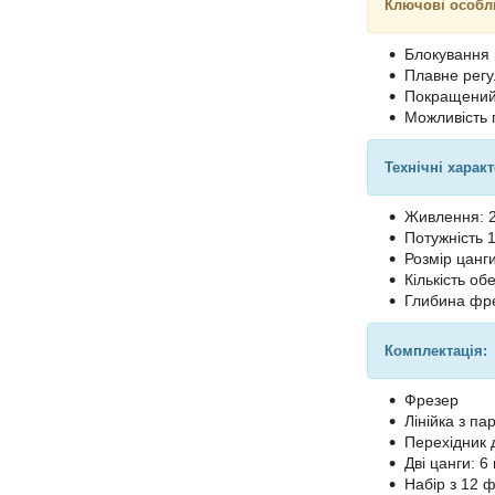
Ключові особл
Блокування 
Плавне рег
Покращений 
Можливість 
Технічні харак
Живлення: 
Потужність 
Розмір цанги
Кількість об
Глибина фре
Комплектація:
Фрезер
Лінійка з п
Перехідник 
Дві цанги: 6
Набір з 12 