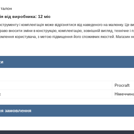
 талон
ія від виробника: 12 міс
інструменту і комплектація може відрізнятися від наведеного на малюнку. Це
аво вносити зміни в конструкцію, комплектацію, зовнішній вигляд, технічне і 
млення користувача, з метою підвищення його споживчих якостей. Магазин не 
ки
Procraft
к
Німеччин
ля замовлення