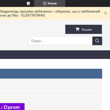
Кошик
 Заздалегідь просимо вибачення, і обіцяємо, що у найближчий
овагою до Ваc - ELEKTROMAG
Кошик
 з