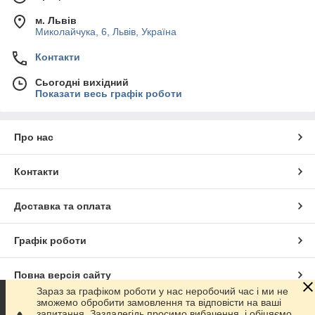
м. Львів
Миколайчука, 6, Львів, Україна
Контакти
Сьогодні вихідний
Показати весь графік роботи
Про нас
Контакти
Доставка та оплата
Графік роботи
Повна версія сайту
Зараз за графіком роботи у нас неробочий час і ми не
зможемо обробити замовлення та відповісти на ваші
Сайт створено на маркетплейсі
Prom.ua
запитання. Заздалегідь просимо вибачення, і обіцяємо,