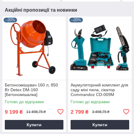
Акційні пропозиції та новинки
–20%
–20%
Бетонозмішувач 160 л, 850
Акумуляторний комплект для
Вт Detex DM-160
саду міні пила, сікатор
[Бетономішалка]
Commandoz CD-009M
Готово до відправки
Готово до відправки
9 199
2 799
₴
₴
11 498,75 ₴
3 498,75 ₴
Купити
Купити