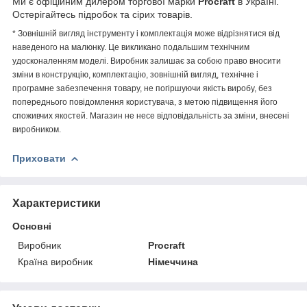
Ми є офіційним дилером торгової марки
Procraft
в Україні.
Остерігайтесь підробок та сірих товарів.
* Зовнішній вигляд інструменту і комплектація може відрізнятися від
наведеного на малюнку. Це викликано подальшим технічним
удосконаленням моделі. Виробник залишає за собою право вносити
зміни в конструкцію, комплектацію, зовнішній вигляд, технічне і
програмне забезпечення товару, не погіршуючи якість виробу, без
попереднього повідомлення користувача, з метою підвищення його
споживчих якостей. Магазин не несе відповідальність за зміни, внесені
виробником.
Приховати
Характеристики
Основні
Виробник
Procraft
Країна виробник
Німеччина