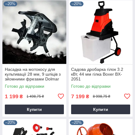
–20%
–20%
Насадка на мотокосу для
Садова дробарка гілок 3.2
культивації 28 мм, 9 шліців з
кВт, 44 мм гілка Boxer BX-
зйомними фрезами Dolmar
2051
9T28
Готово до відправки
Готово до відправки
1 199
7 199
₴
₴
1 498,75 ₴
8 998,75 ₴
Купити
Купити
–20%
–20%