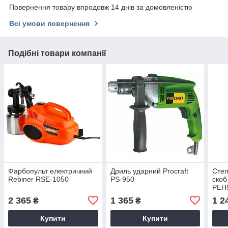
Повернення товару впродовж 14 днів за домовленістю
Всі умови повернення
Подібні товари компанії
Фарбопульт електричний
Дриль ударний Procraft
Степ
Rebiner RSE-1050
PS-950
скоб 
PEH
2 365
1 365
1 2
₴
₴
Купити
Купити