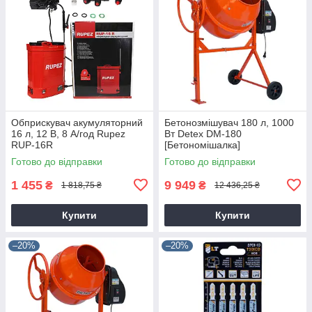
Обприскувач акумуляторний
Бетонозмішувач 180 л, 1000
16 л, 12 В, 8 А/год Rupez
Вт Detex DM-180
RUP-16R
[Бетономішалка]
Готово до відправки
Готово до відправки
1 455
9 949
₴
₴
1 818,75 ₴
12 436,25 ₴
Купити
Купити
–20%
–20%