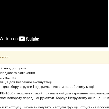
ивості:
й викид стружки
випадкового включення
 рукоятка
ляція для безпечної експлуатації
- для збору стружки і підтримки чистоти на робочому місці
 PE-1650
- інструмент, який призначений для стругання пиломатері
хом повороту передньої рукоятки. Корпус інструменту оснащений 
й конструкції, може виконувати наступні функції: стругання плоскій 