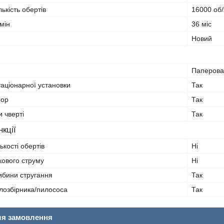
ькість обертів
16000 об/
мін
36 міс
Новий
Паперова
таціонарної установки
Так
пор
Так
и чверті
Так
кції
ькості обертів
Ні
ового струму
Ні
ибини стругання
Так
лозбірника/пилососа
Так
ля замовлення