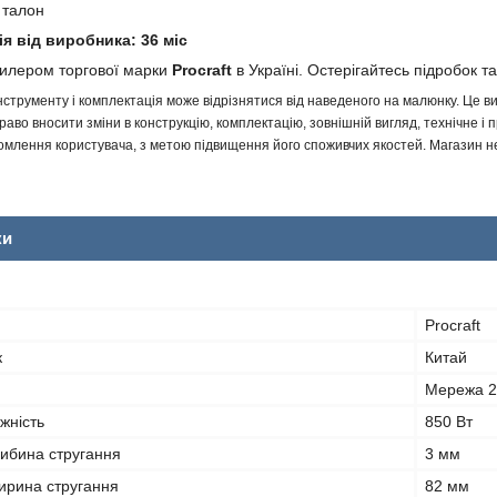
 талон
ія від виробника: 36 міс
дилером торгової марки
Procraft
в Україні. Остерігайтесь підробок та
інструменту і комплектація може відрізнятися від наведеного на малюнку. Це
аво вносити зміни в конструкцію, комплектацію, зовнішній вигляд, технічне і 
млення користувача, з метою підвищення його споживчих якостей. Магазин не 
ки
Procraft
к
Китай
Мережа 
жність
850 Вт
ибина стругання
3 мм
рина стругання
82 мм