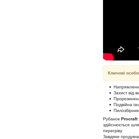
Ключові особл
Напрямлени
Захист від 
Прорезинена
Подвійна ізо
Пилозбірник 
Рубанок
Procraft
здійснюється шля
перегріву.
Завдяки продумані