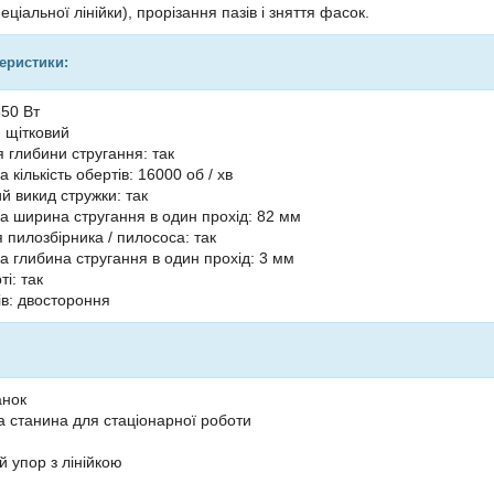
ціальної лінійки), прорізання пазів і зняття фасок.
теристики:
850 Вт
: щітковий
 глибини стругання: так
кількість обертів: 16000 об / хв
 викид стружки: так
 ширина стругання в один прохід: 82 мм
 пилозбірника / пилососа: так
 глибина стругання в один прохід: 3 мм
ті: так
ів: двостороння
анок
 станина для стаціонарної роботи
 упор з лінійкою