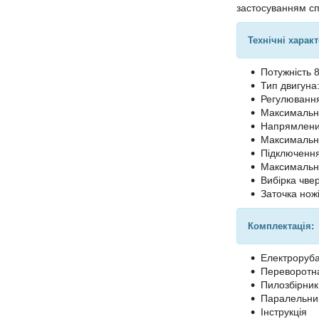
застосуванням спе
Технічні харак
Потужність 
Тип двигуна
Регулювання
Максимальна 
Напрямлений
Максимальна
Підключення
Максимальна
Вибірка чвер
Заточка нож
Комплектація:
Електроруб
Переворотна
Пилозбірник
Паралельний
Інструкція