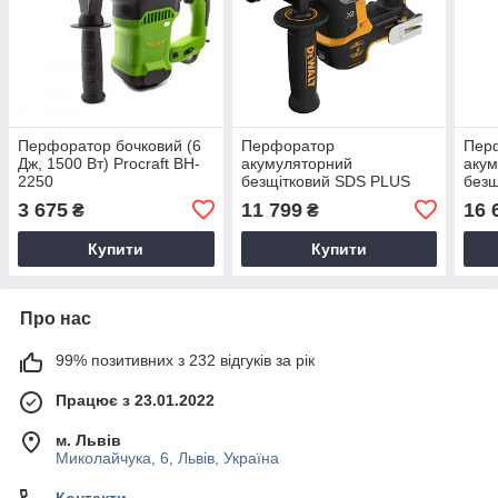
Перфоратор бочковий (6
Перфоратор
Пер
Дж, 1500 Вт) Procraft BH-
акумуляторний
аку
2250
безщітковий SDS PLUS
безщ
DeWALT DCH172N
DeW
3 675
11 799
16 
₴
₴
Купити
Купити
Про нас
99% позитивних з 232 відгуків за рік
Працює з 23.01.2022
м. Львів
Миколайчука, 6, Львів, Україна
Контакти