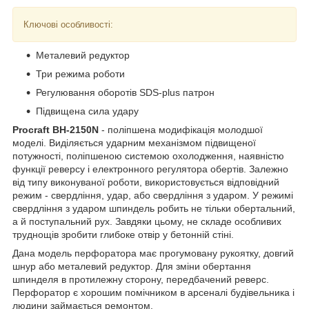
Ключові особливості:
Металевий редуктор
Три режима роботи
Регулювання оборотів SDS-plus патрон
Підвищена сила удару
Procraft BH-2150N
- поліпшена модифікація молодшої
моделі. Виділяється ударним механізмом підвищеної
потужності, поліпшеною системою охолодження, наявністю
функції реверсу і електронного регулятора обертів. Залежно
від типу виконуваної роботи, використовується відповідний
режим - свердління, удар, або свердління з ударом. У режимі
свердління з ударом шпиндель робить не тільки обертальний,
а й поступальний рух. Завдяки цьому, не складе особливих
труднощів зробити глибоке отвір у бетонній стіні.
Дана модель перфоратора має прогумовану рукоятку, довгий
шнур або металевий редуктор. Для зміни обертання
шпинделя в протилежну сторону, передбачений реверс.
Перфоратор є хорошим помічником в арсеналі будівельника і
людини займається ремонтом.