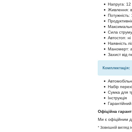
Напруга: 12
Живлення: 
Потужність: 
Продуктивніс
Максимальни
Сила струму
Автостоп: ні
Наявність лі
Маномерт: 
Захист від п
Комплектація:
Автомобіль
Набір перехі
Сумка для т
Інструкція
Гарантійний
Офіційна гарант
Ми є офіційним 
* Зовнішній вигляд 