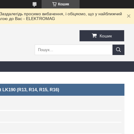
Кошик
 Заздалегідь просимо вибачення, і обіцяємо, що у найближчий
овагою до Ваc - ELEKTROMAG
Кошик
LK190 (R13, R14, R15, R16)