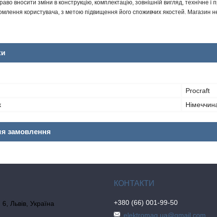
аво вносити зміни в конструкцію, комплектацію, зовнішній вигляд, технічне і 
млення користувача, з метою підвищення його споживчих якостей. Магазин не 
ки
Procraft
к
Німеччин
ля замовлення
+380 (66) 001-99-50
6, Львів, Україна
elektromag.ua@gmail.com