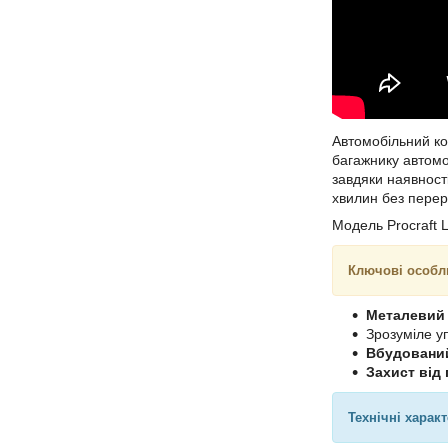
Автомобільний к
багажнику автомоб
завдяки наявност
хвилин без перер
Модель Procraft 
Ключові особл
Металевий
Зрозуміле у
Вбудовани
Захист від 
Технічні харак