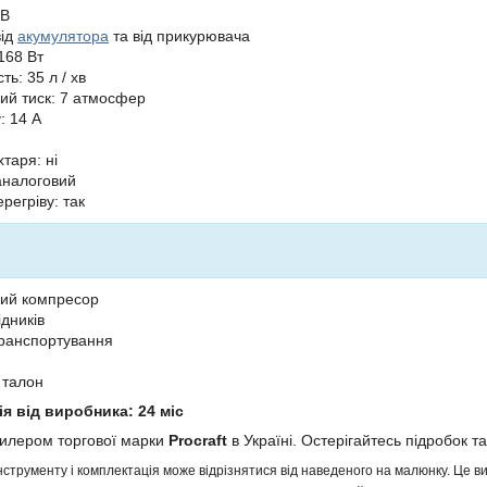
 В
від
акумулятора
та від прикурювача
168 Вт
ть: 35 л / хв
й тиск: 7 атмосфер
: 14 А
хтаря: ні
аналоговий
ерегріву: так
ний компресор
дників
ранспортування
 талон
ія від виробника: 24 міс
дилером торгової марки
Procraft
в Україні. Остерігайтесь підробок та
інструменту і комплектація може відрізнятися від наведеного на малюнку. Це