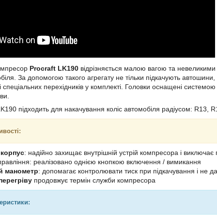
омпресор
Procraft LK190
відрізняється малою вагою та невеликими
іля. За допомогою такого агрегату не тільки підкачують автошини, а
і спеціальних перехідників у комплекті. Головки оснащені системою
ви.
LK190 підходить для накачування коліс автомобіля радіусом: R13, R
ивості:
 корпус
: надійно захищає внутрішній устрій компресора і виключа
правління: реалізовано однією кнопкою включення / вимикання
й манометр
: допомагає контролювати тиск при підкачування і не 
перегріву
продовжує термін служби компресора
теристики: