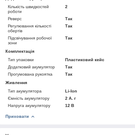
Кількість швидкостей
2
роботи
Реверс
Так
Регулювання кількості
Так
обертів
Підсвічування робочої
Так
зони
Комплектація
Тип упаковки
Пластиковий кейс
Додатковий акумулятор
Так
Прогумована рукоятка
Так
Живлення
Тип акумулятора
Li-Ion
Ємність акумулятору
2 А. г
Напруга акумулятору
12 В
Приховати