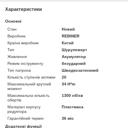
Характеристики
Основні
Стан
Новий
Виробник
REBINER
Країна виробник
Китай
Тип
Шуруповерт
Живлення
Акумулятор
Режим інструменту
безударний
Тип патрона
Швидкозатискний
Кількість ступенів затяжки
20
Максимальний крутний
34 H*m
момент
Максимальна кількість
1300 об/хв
обертів
Матеріал корпусу
Пластмаса
редуктора
Гарантійний термін
36 міс
Додаткові функції