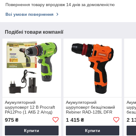
Повернення товару впродовж 14 днів за домовленістю
Всі умови повернення
Подібні товари компанії
Акумуляторний
Акумуляторний
Аку
шуруповерт 12 В Procraft
шуруповерт безщітковий
шуру
PA12Pro (1 АКБ 2 А/год)
Rebiner RAD-12BL DFR
безщ
безщітковий
PA18
975
1 415
2 1
₴
₴
АКБ,
Купити
Купити