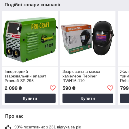
Подібні товари компанії
Інверторний
Зварювальна маска
Жилк
зварювальний апарат
хамелеон Rebiner
трим
Procraft SP-295
RWH16-110
Rebi
2 099
590
799
₴
₴
Купити
Купити
Про нас
99% позитивних з 231 відгука за рік