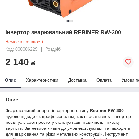
Інвертор зварювальний REBINER RW-300
Немає в наявності
Код: 000006229
Роздріб
2 140
₴
Опис
Характеристики
Доставка
Оплата
Умови п
Опис
Зварювальний апарат інверторного типу
Rebiner RW-300
-
чудово підійде як професіоналам, так і початківцям. Інвертор
поєднує в собі простоту експлуатації, надійність і низьку
вартість. Він невибагливий до умов експлуатації та підходить
для зварювання та різки металевих конструкцій. Інструмент