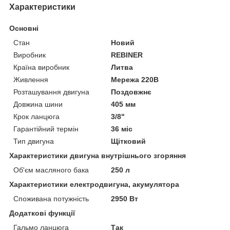
Характеристики
Основні
Стан
Новий
Виробник
REBINER
Країна виробник
Литва
Живлення
Мережа 220В
Розташування двигуна
Поздовжнє
Довжина шини
405 мм
Крок ланцюга
3/8"
Гарантійний термін
36 міс
Тип двигуна
Щітковий
Характеристики двигуна внутрішнього згоряння
Об'єм масляного бака
250 л
Характеристики електродвигуна, акумулятора
Споживана потужність
2950 Вт
Додаткові функції
Гальмо ланцюга
Так