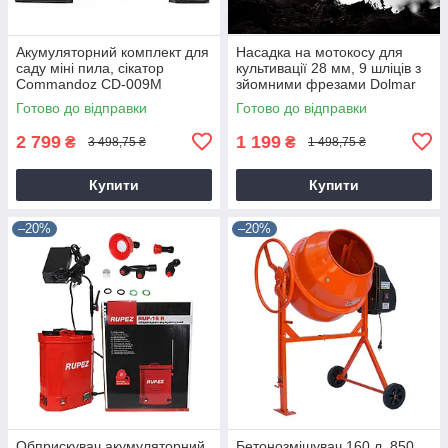
Акумуляторний комплект для
Насадка на мотокосу для
саду міні пила, сікатор
культивації 28 мм, 9 шліців з
Commandoz CD-009M
зйомними фрезами Dolmar
9T28
Готово до відправки
Готово до відправки
2 799
1 199
₴
₴
3 498,75 ₴
1 498,75 ₴
Купити
Купити
–20%
–20%
Обприскувач акумуляторний
Бетонозмішувач 160 л, 850