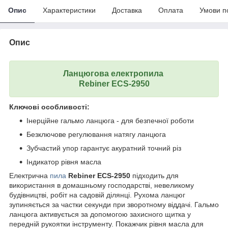
Опис
Характеристики
Доставка
Оплата
Умови п
Опис
Ланцюгова електропила
Rebiner ECS-2950
Ключові особливості:
Інерційне гальмо ланцюга - для безпечної роботи
Безключове регулювання натягу ланцюга
Зубчастий упор гарантує акуратний точний різ
Індикатор рівня масла
Електрична
пила
Rebiner ECS-2950
підходить для
використання в домашньому господарстві, невеликому
будівництві, робіт на садовій ділянці. Рухома ланцюг
зупиняється за частки секунди при зворотному віддачі. Гальмо
ланцюга активується за допомогою захисного щитка у
передній рукоятки інструменту. Покажчик рівня масла для