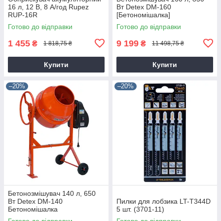
16 л, 12 В, 8 А/год Rupez
Вт Detex DM-160
RUP-16R
[Бетономішалка]
Готово до відправки
Готово до відправки
1 455
9 199
₴
₴
1 818,75 ₴
11 498,75 ₴
Купити
Купити
–20%
–20%
Бетонозмішувач 140 л, 650
Вт Detex DM-140
Пилки для лобзика LT-T344D
Бетономішалка
5 шт. (3701-11)
Готово до відправки
Готово до відправки