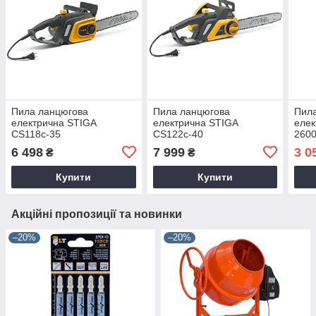
Пила ланцюгова
Пила ланцюгова
Пил
електрична STIGA
електрична STIGA
елек
CS118c-35
CS122c-40
260
6 498
7 999
3 0
₴
₴
Купити
Купити
Акційні пропозиції та новинки
–20%
–20%