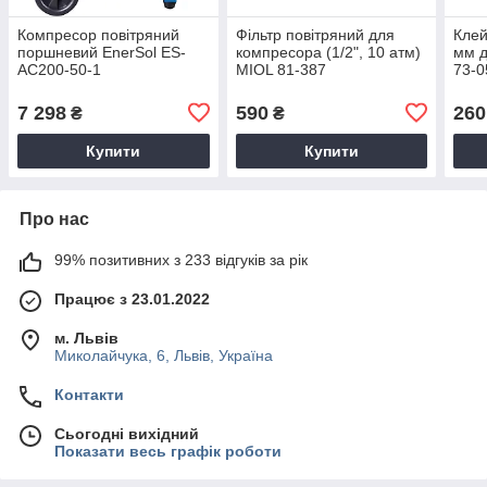
Компресор повітряний
Фільтр повітряний для
Клей
поршневий EnerSol ES-
компресора (1/2", 10 атм)
мм 
AC200-50-1
MIOL 81-387
73-0
7 298
590
260
₴
₴
Купити
Купити
Про нас
99% позитивних з 233 відгуків за рік
Працює з 23.01.2022
м. Львів
Миколайчука, 6, Львів, Україна
Контакти
Сьогодні вихідний
Показати весь графік роботи